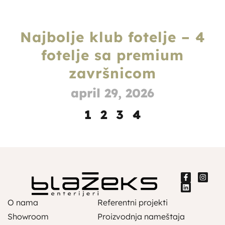
Najbolje klub fotelje – 4
fotelje sa premium
završnicom
april 29, 2026
1
2
3
4
O nama
Referentni projekti
Showroom
Proizvodnja nameštaja