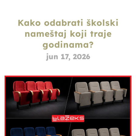
Kako odabrati školski
nameštaj koji traje
godinama?
jun 17, 2026