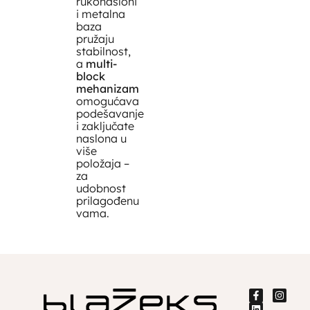
rukonasloni
i metalna
baza
pružaju
stabilnost,
a
multi-
block
mehanizam
omogućava
podešavanje
i zaključate
naslona u
više
položaja –
za
udobnost
prilagođenu
vama.