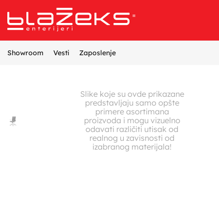
Referentni projekti
Opremanje enterijera
Proizvodnja nameštaja
Dizajn i projektovanje enterijera
Showroom
Vesti
Zaposlenje
Slike koje su ovde prikazane
predstavljaju samo opšte
primere asortimana
proizvoda i mogu vizuelno
odavati različiti utisak od
realnog u zavisnosti od
izabranog materijala!