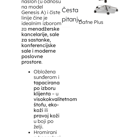
naslon (u odnosu
na model
Česta
Genesis A) i čiste
linije čine je
pitanja
Dafne Plus
C
idealnim izborom
za
menadžerske
kancelarije, sale
za sastanke,
konferencijske
sale i moderne
poslovne
prostore
.
Obložena
sunđerom i
tapacirana
po izboru
klijenta
– u
visokokvalitetnom
štofu
,
eko-
koži
ili
pravoj koži
u boji po
želji.
Hromirani