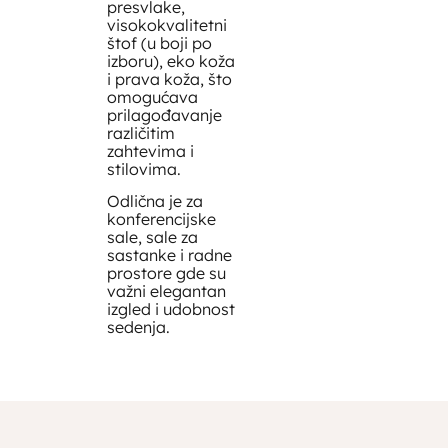
presvlake,
visokokvalitetni
štof (u boji po
izboru), eko koža
i prava koža, što
omogućava
prilagođavanje
različitim
zahtevima i
stilovima.
Odlična je za
konferencijske
sale, sale za
sastanke i radne
prostore gde su
važni elegantan
izgled i udobnost
sedenja.