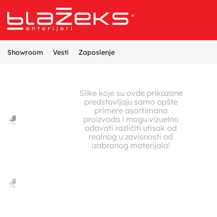
Referentni projekti
Opremanje enterijera
Proizvodnja nameštaja
Dizajn i projektovanje enterijera
Showroom
Vesti
Zaposlenje
Slike koje su ovde prikazane
predstavljaju samo opšte
primere asortimana
proizvoda i mogu vizuelno
odavati različiti utisak od
realnog u zavisnosti od
izabranog materijala!