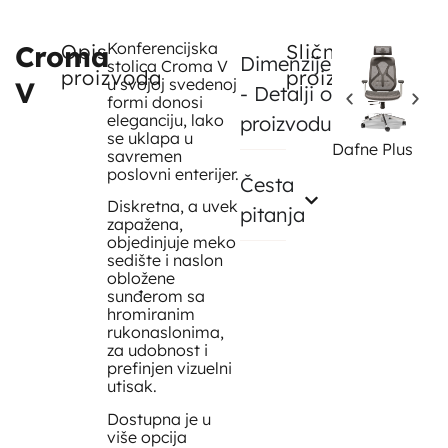
Konferencijska
C
Croma
Opis
Slični
Dimenzije
stolica Croma V
proizvoda
proizvodi
u svojoj svedenoj
V
- Detalji o
formi donosi
eleganciju, lako
proizvodu
se uklapa u
Dafne Plus
savremen
poslovni enterijer.
Česta
Diskretna, a uvek
pitanja
zapažena,
objedinjuje meko
sedište i naslon
obložene
sunđerom sa
hromiranim
rukonaslonima,
za udobnost i
prefinjen vizuelni
utisak.
Dostupna je u
više opcija