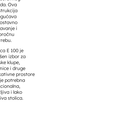
eda. Ova
trukcija
gućava
nostavno
avanje i
oročnu
rebu.
ica E 100 je
šen izbor za
ske klupe,
nice i druge
ativne prostore
je potrebna
cionalna,
ljiva i lako
iva stolica.