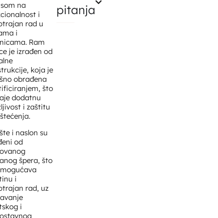
usom na
pitanja
cionalnost i
trajan rad u
ama i
onicama. Ram
ice je izrađen od
alne
trukcije, koja je
ršno obrađena
tificiranjem, što
daje dodatnu
ljivost i zaštitu
štećenja.
šte i naslon su
đeni od
sovanog
ranog špera, što
omogućava
tinu i
trajan rad, uz
žavanje
tskog i
nostavnog