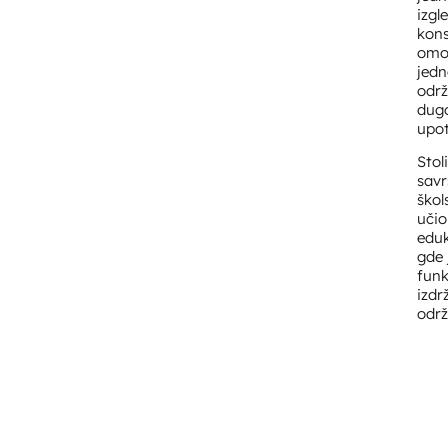
izgl
kons
omo
jed
održ
dug
upot
Stol
savr
škol
učio
eduk
gde 
funk
izdrž
održ