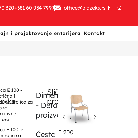
70 320
+381 60 034 7999
office@blazeks.rs
ajn i projektovanje enterijera
Kontakt
ica E 100 –
Slični
Dimenzije
tična i
voda
proizvodi
žljiva stolica za
- Detalji o
ske i
proizvodu
kativne
tore
ica E 100 je
E 200
Česta
jnirana sa
Katedra E 50