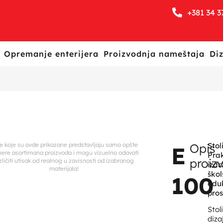
+381 34 3
Opremanje enterijera
Proizvodnja nameštaja
Diz
ke koje su ovde prikazane predstavljaju samo opšte
Opis
Stol
E
mere asortimana proizvoda i mogu vizuelno odavati
Prak
proiz
zličiti utisak od realnog u zavisnosti od izabranog
izdr
materijala!
škol
100
edu
pros
Stol
diza