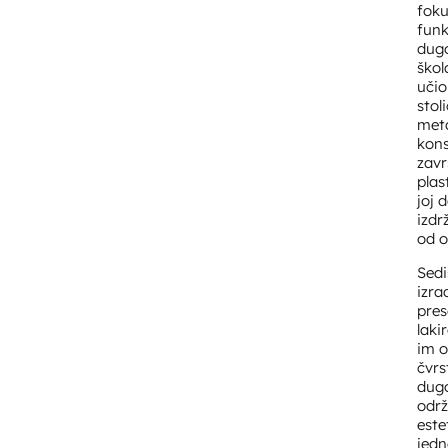
fok
funk
dugo
škol
uči
stol
met
kons
zav
plas
joj 
izdrž
od o
Sedi
izra
pre
laki
im 
čvrs
dugo
odr
este
jed