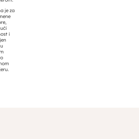
a je za
emene
re,
jući
ost i
jen
 u
om
vo
enom
jeru.