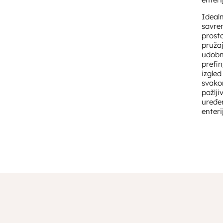
Idealn
savr
prosto
pruža
udobn
prefin
izgled
svak
pažlji
uređ
enteri