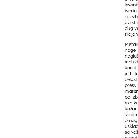
lesonit
iveric
obezb
čvrsti
dug v
trajan
Metal
noge
nagla
indust
karak
je fot
celost
presv
mater
po izb
eko k
kožom 
štofo
omog
uskla
sa va
enteri