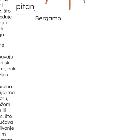
pitanja
 i
a, što
eđuje
Bergamo
A 360
nu i
ek
ja.
ne
šavaju
rijski
ter, dok
elja u
i
učena
ijalima
oru,
ožom,
ili
m, što
ućava
đivanje
šim
jerom.