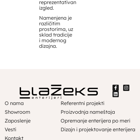
reprezentativan
izgled.
Namenjena je
različitim
prostorima, uz
sklad tradicije
i modernog
dizajna.
O nama
Referentni projekti
Showroom
Proizvodnja nameštaja
Zaposlenje
Opremanje enterijera po meri
Vesti
Dizajn i projektovanje enterijera
Kontakt