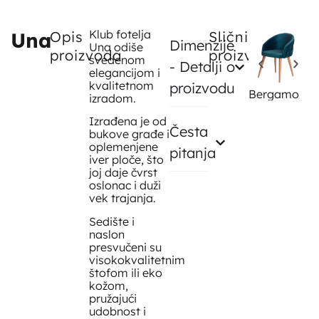
Klub fotelja
A
Una
Opis
Slični
Dimenzije
Una odiše
proizvoda
proizvodi
svedenom
- Detalji o
elegancijom i
kvalitetnom
proizvodu
Bergamo
izradom.
Izrađena je od
Česta
bukove građe i
oplemenjene
pitanja
iver ploče, što
joj daje čvrst
oslonac i duži
vek trajanja.
Sedište i
naslon
presvučeni su
visokokvalitetnim
štofom ili eko
kožom,
pružajući
udobnost i