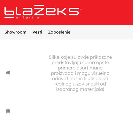
Referentni projekti
Opremanje enterijera
Proizvodnja nameštaja
Dizajn i projektovanje enterijera
Showroom
Vesti
Zaposlenje
Slike koje su ovde prikazane
predstavljaju samo opšte
primere asortimana
proizvoda i mogu vizuelno
odavati različiti utisak od
realnog u zavisnosti od
izabranog materijala!