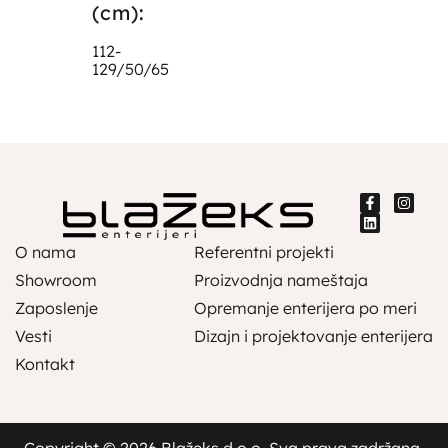
(cm):
112-
129/50/65
O nama
Referentni projekti
Showroom
Proizvodnja nameštaja
Zaposlenje
Opremanje enterijera po meri
Vesti
Dizajn i projektovanje enterijera
Kontakt
Copyright © 2026 Blažeks d.o.o. Sva prava zadržana.