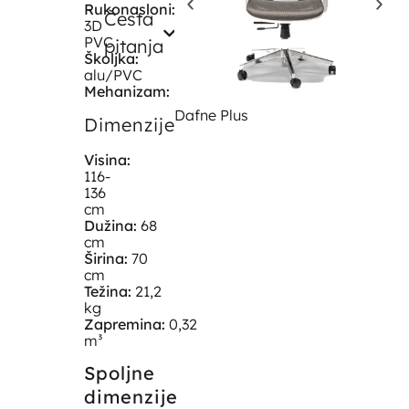
Rukonasloni:
podesivi
Česta
3D
PVC
pitanja
Školjka:
alu/PVC
Mehanizam:
sinhro
Dafne Plus
C
Dimenzije
Visina:
116-
136
cm
Dužina:
68
cm
Širina:
70
cm
Težina:
21,2
kg
Zapremina:
0,32
m³
Spoljne
dimenzije