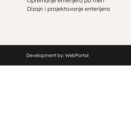
Opremanje enterijera po meri
Dizajn i projektovanje enterijera
Development by: WebPortal