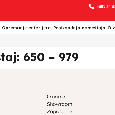
+381 34 3
Opremanje enterijera
Proizvodnja nameštaja
Diz
taj: 650 – 979
O nama
Showroom
Zaposlenje