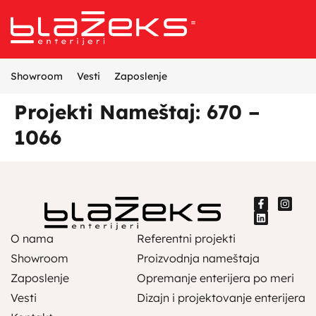
Referentni projekti
Opremanje enterijera
Proizvodnja nameštaja
Dizajn i projektovanje enterijera
Showroom
Vesti
Zaposlenje
Projekti Nameštaj: 670 –
1066
O nama
Referentni projekti
Showroom
Proizvodnja nameštaja
Zaposlenje
Opremanje enterijera po meri
Vesti
Dizajn i projektovanje enterijera