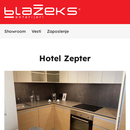
Referentni projekti
Opremanje enterijera
Proizvodnja nameštaja
Dizajn i projektovanje enterijera
Showroom
Vesti
Zaposlenje
Hotel Zepter