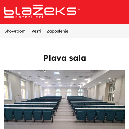
Referentni projekti
Opremanje enterijera
Proizvodnja nameštaja
Dizajn i projektovanje enterijera
Showroom
Vesti
Zaposlenje
Plava sala