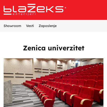
Referentni projekti
Opremanje enterijera
Proizvodnja nameštaja
Dizajn i projektovanje enterijera
Showroom
Vesti
Zaposlenje
Zenica univerzitet