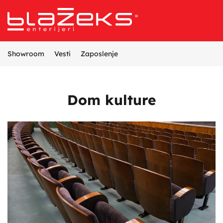
Referentni projekti
Opremanje enterijera
Proizvodnja nameštaja
Dizajn i projektovanje enterijera
Showroom
Vesti
Zaposlenje
Dom kulture